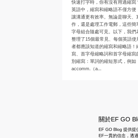
快速打字時，你有沒有用過縮寫
英語中，縮寫和縮略語不僅方便
讓溝通更有效率。無論是聊天、
作，還是處理工作電郵，這些簡
字母組合隨處可見。以下，我們
整理了15個最常見、每個英語使
者都應該知道的縮寫和縮略語！
寫、首字母縮略詞和首字母縮寫
別縮寫：單詞的縮短形式，例如
accomm.（a...
關於EF GO Bl
EF GO Blog
EF一貫的信念，透過