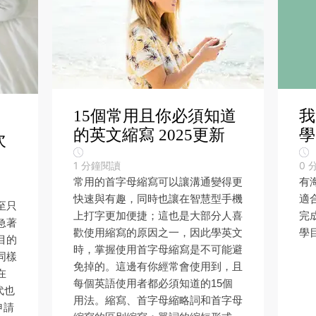
15個常用且你必須知道
我
的英文縮寫 2025更新
學
次
1
分鐘閱讀
0
常用的首字母縮寫可以讓溝通變得更
有
快速與有趣，同時也讓在智慧型手機
適
至只
上打字更加便捷；這也是大部分人喜
完
急著
歡使用縮寫的原因之一，因此學英文
學目
目的
時，掌握使用首字母縮寫是不可能避
同樣
免掉的。這邊有你經常會使用到，且
在
每個英語使用者都必須知道的15個
時代也
用法。縮寫、首字母縮略詞和首字母
申請