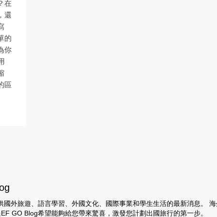
？在
，還
寫
單的
為你
用
縮
的區
og
 提供提供國外旅遊、語言學習、外國文化、國際事業和學生生活的最新消息。 
EF GO Blog希望能夠給您帶來驚喜，激發您計劃出國旅行的第一步。