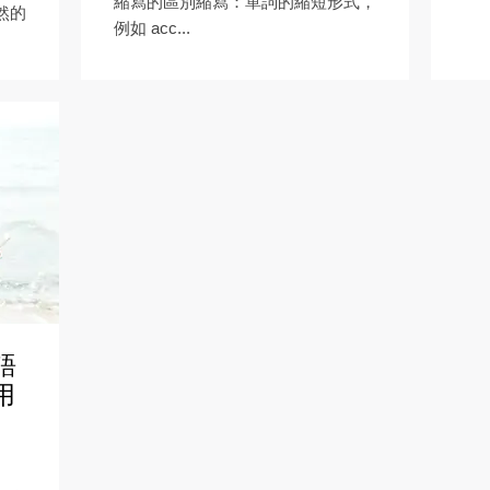
縮寫的區別縮寫：單詞的縮短形式，
然的
例如 acc...
語
用