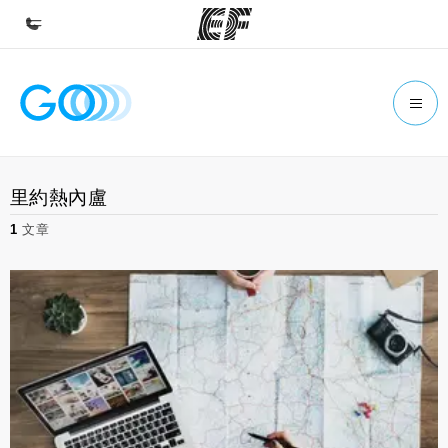
首頁
歡迎來到EF
課程
里約熱內盧
查看所有EF提供的課程
1
文章
辦公室
查找您附近的辦公室
關於我們
公司資訊
徵才
加入我們