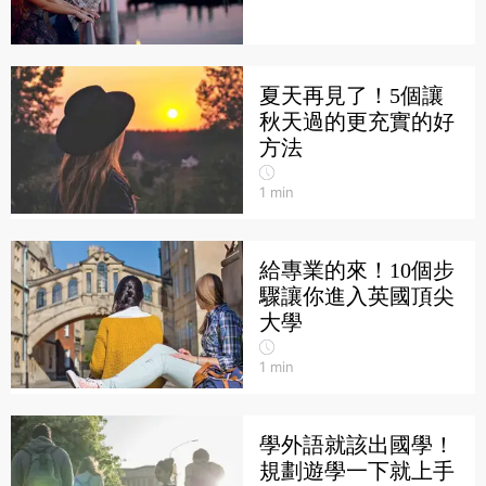
夏天再見了！5個讓
秋天過的更充實的好
方法
1
min
給專業的來！10個步
驟讓你進入英國頂尖
大學
1
min
學外語就該出國學！
規劃遊學一下就上手