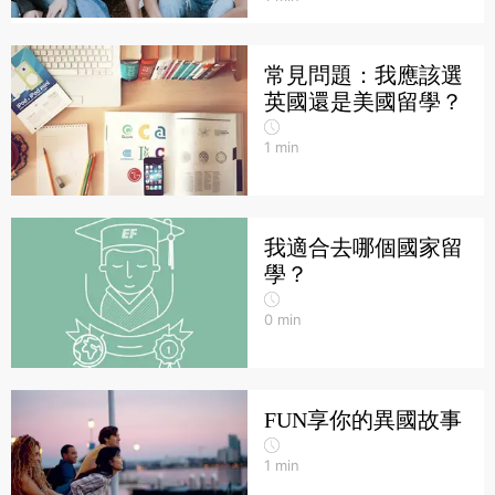
常見問題：我應該選
英國還是美國留學？
1
min
我適合去哪個國家留
學？
0
min
FUN享你的異國故事
1
min