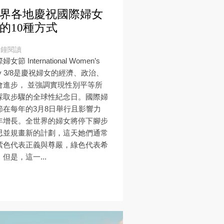
界各地慶祝國際婦女
的10種方式
分鐘閱讀
婦女節 International Women’s
ay 3/8是慶祝婦女的經濟、政治、
會進步， 並強調實現性別平等所
採取步驟的全球性紀念日。國際婦
節在每年的3月8日舉行且影響力
年增長。全世界的婦女將停下腳步
思並規畫新的計劃，這天她們通常
紫色代表正義與尊嚴，綠色代表希
但是，這一...