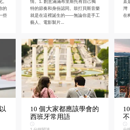
化。
情。1. 創意滿滿布里斯托有自己獨
直
你的
特的節奏和身份認同。鼓打貝斯音樂
灣（
一些
就是在這裡誕生的——無論你是手工
在梅
藝人、電影製片...
字以
10 個大家都應該學會的
1
西班牙常用語
不
1
分鐘閱讀
分