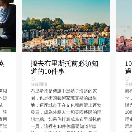
英
搬去布里斯托前必須知
1
道的10件事
過
分鐘閱讀
分
滿蝴
布里斯托是傳說中黑鬍子海盜的家
擁
的短
園，也是街頭藝術家班克斯的出生
季
試
地，這座城市正在文化和經濟上蓬勃
陽
、談
發展，成為外籍人士和英國移民的理
1
實用
想地點。如果你打算成為布里斯托的
理
面試
一員，這裡有10件你需要知道的事
群