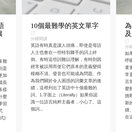
語
10個最難學的英文單字
為
讓
及
分鐘閱讀
英語有時真是讓人頭痛，即使是母語
分
人士也會在一些特別棘手的詞上絆
如
倒。有時這些詞難以理解，有時則因
呼
多難
經常被誤用而使它們原本的意義變得
童
別是
模糊不清。發音也可能成為問題。作
常
更加
為我們關於令人困惑的詞彙文章的後
言
成長
續，這裡列出了英語中十個最難的
麼
多樣
詞。1.字面上（Literally）如果你認
挑
什麼
識一位語言純粹主義者，小心了。這
新
學習
個詞...
續
式
在這
式)