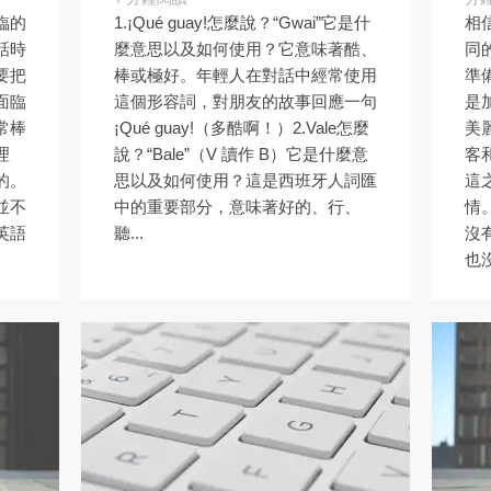
臨的
1.¡Qué guay!怎麼說？“Gwai”它是什
相
話時
麼意思以及如何使用？它意味著酷、
同
要把
棒或極好。年輕人在對話中經常使用
準
面臨
這個形容詞，對朋友的故事回應一句
是
常棒
¡Qué guay!（多酷啊！）2.Vale怎麼
美
理
說？“Bale”（V 讀作 B）它是什麼意
客
的。
思以及如何使用？這是西班牙人詞匯
這
並不
中的重要部分，意味著好的、行、
情
英語
聽...
沒
也沒