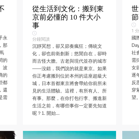
不
從生活到文化：搬到東
世
京前必懂的 10 件大小
節
事
1
乎永
國際
分鐘閱讀
，那
D
沉靜冥想，卻又節奏瘋狂；傳統文
馬
社
化，卻也前衛創新；悠閒自在，卻時
間的
需
而古怪大膽。古老與現代並存的城市
、波
女
——沒錯，我們說的就是東京。如果
滴的
逐
你正考慮搬到位於本州的這座超級大
些都
反
城，日本首都東京將會帶給你前所未
，還
穿
見的生活體驗。這裡，有所有人、所
是需
望。
有事。那麼，在你打包行李、搬進新
生活之前，有哪些事你一定要先知道
呢？1. 開始...