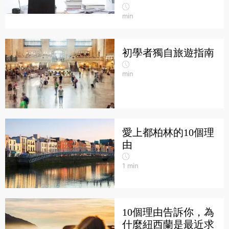
min
初學者獨自旅遊指南
min
愛上都柏林的10個理
由
1
min
10個理由告訴你，為
什麼紐西蘭是最近求