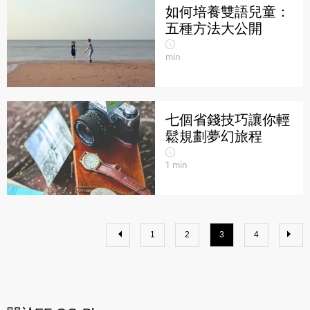
如何培養雙語兒童：
五種方法大公開
min
七個省錢技巧讓你輕
鬆規劃夢幻旅程
1
min
1
2
3
4