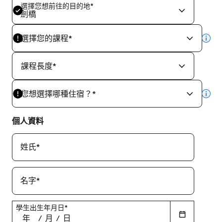
選擇您想前往的目的地
*
劍橋
選擇您的課程
*
mor
課程長度
*
您想選擇哪種住宿？
*
mor
個人資料
姓氏
*
名字
*
學生出生年月日
*
年
/
月
/
日