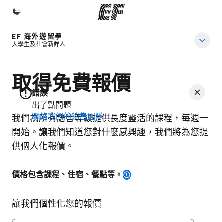
EF 海外遊留學
首頁
大學生及社會新鮮人
歡迎來到EF
取得免費報價
課程
錯誤
查看所有EF提供的課程
出了點問題
聯絡我們的銷售團隊
辦公室
我們為所有語言等級提供長度靈活的課程，每週一
開始。讓我們知道您對什麼感興趣，我們將為您提
查找您附近的辦公室
供個人化報價。
關於我們
公司資訊
價格包含課程、住宿、餐點等。
徵才
讓我們個性化您的報價
加入我們