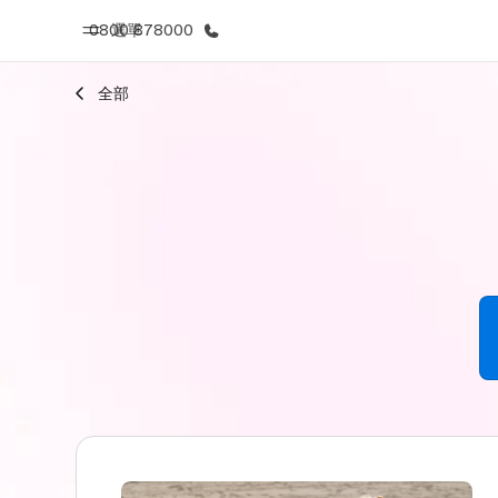
0800 878000
選單
全部
首頁
課
歡迎來到EF
查看所有EF