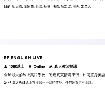
目的地
:
美國
,
愛爾蘭
,
英國
,
德國
,
法國
,
新加坡
,
澳洲
,
加拿大
EF ENGLISH LIVE
15歲以上
Online
真人教師授課
全球最大的線上英語學校，透過真實情境學習，如同置身英
24/7 真人教師線上直播課——隨時隨地、任何裝置皆可上課。