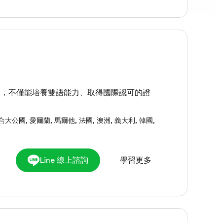
習，不僅能培養雙語能力、取得國際認可的證
合大公國
,
愛爾蘭
,
馬爾他
,
法國
,
澳洲
,
義大利
,
韓國
,
Line 線上諮詢
學習更多