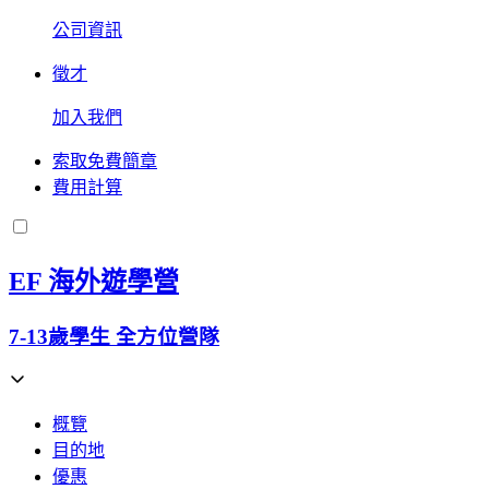
公司資訊
徵才
加入我們
索取免費簡章
費用計算
EF 海外遊學營
7-13歲學生 全方位營隊
概覽
目的地
優惠