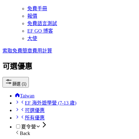
免費手冊
報價
免費語言測試
EF GO 博客
大使
索取免費簡章
費用計算
可選優惠
篩選 (1)
Taiwan
EF 海外遊學營 (7-13 歲)
可選優惠
所有優惠
夏令營
Back