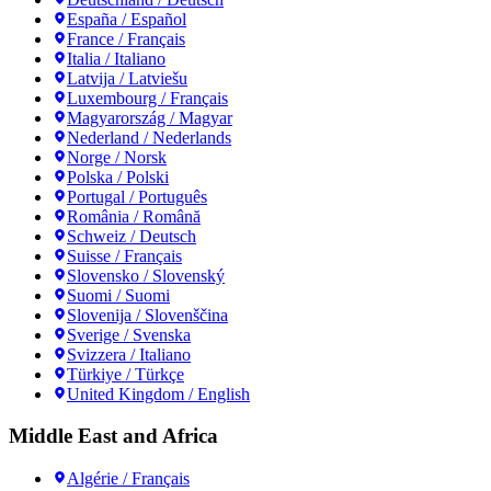
España / Español
France / Français
Italia / Italiano
Latvija / Latviešu
Luxembourg / Français
Magyarország / Magyar
Nederland / Nederlands
Norge / Norsk
Polska / Polski
Portugal / Português
România / Română
Schweiz / Deutsch
Suisse / Français
Slovensko / Slovenský
Suomi / Suomi
Slovenija / Slovenščina
Sverige / Svenska
Svizzera / Italiano
Türkiye / Türkçe
United Kingdom / English
Middle East and Africa
Algérie / Français