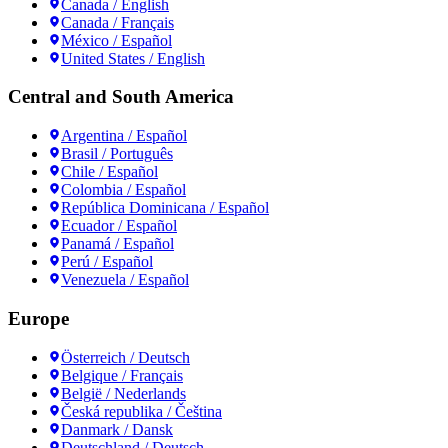
Canada / English
Canada / Français
México / Español
United States / English
Central and South America
Argentina / Español
Brasil / Português
Chile / Español
Colombia / Español
República Dominicana / Español
Ecuador / Español
Panamá / Español
Perú / Español
Venezuela / Español
Europe
Österreich / Deutsch
Belgique / Français
België / Nederlands
Česká republika / Čeština
Danmark / Dansk
Deutschland / Deutsch