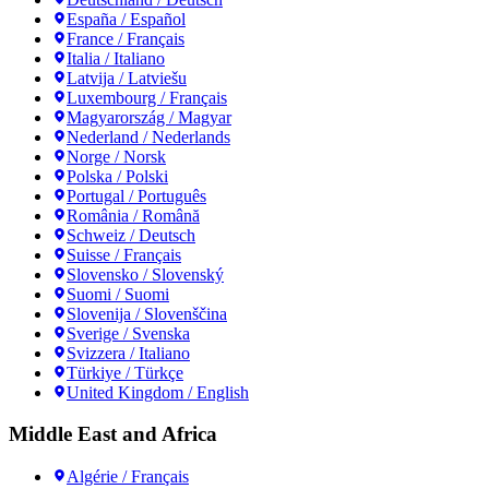
España / Español
France / Français
Italia / Italiano
Latvija / Latviešu
Luxembourg / Français
Magyarország / Magyar
Nederland / Nederlands
Norge / Norsk
Polska / Polski
Portugal / Português
România / Română
Schweiz / Deutsch
Suisse / Français
Slovensko / Slovenský
Suomi / Suomi
Slovenija / Slovenščina
Sverige / Svenska
Svizzera / Italiano
Türkiye / Türkçe
United Kingdom / English
Middle East and Africa
Algérie / Français