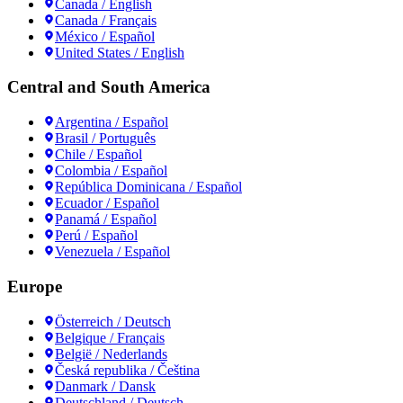
Canada / English
Canada / Français
México / Español
United States / English
Central and South America
Argentina / Español
Brasil / Português
Chile / Español
Colombia / Español
República Dominicana / Español
Ecuador / Español
Panamá / Español
Perú / Español
Venezuela / Español
Europe
Österreich / Deutsch
Belgique / Français
België / Nederlands
Česká republika / Čeština
Danmark / Dansk
Deutschland / Deutsch