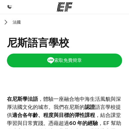
法國
首頁
歡迎來到EF
尼斯語言學校
課程
查看所有EF提供的課程
索取免費簡章
辦公室
查找您附近的辦公室
關於我們
EF校區
EF校區
在尼斯學法語
，體驗一座融合地中海生活風貌與深
公司資訊
厚法國文化的城市。我們在尼斯的
認證
語言學校提
徵才
供
適合各年齡、程度與目標的彈性課程
，結合課堂
加入我們
學習與日常實踐。憑藉超過
60 年的經驗
，EF 幫助