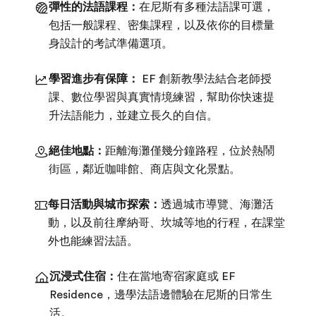
彈性的法語課程：
在尼斯有多種法語課可選，
包括一般課程、密集課程，以及依你的目標量
身設計的考試準備選項。
學習進步有保障：
EF 創新教學法結合老師授
課、數位學習與真實情境練習，幫助你快速提
升法語能力，並建立長久的自信。
絕佳地點：
距離海灘僅幾分鐘路程，位於熱鬧
街區，鄰近咖啡館、商店與文化景點。
每日活動與城市探索：
透過城市導覽、海灘活
動，以及前往摩納哥、坎城等地的行程，在課堂
外也能練習法語。
沉浸式住宿：
住在當地寄宿家庭或 EF
Residence，邊學法語邊體驗在尼斯的日常生
活。