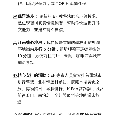
作、口說與聽力，或 TOPIK 準備課程。
保證進步：
創新的 EF 教學法結合老師授課、
數位學習與真實情境練習，幫助你快速提升韓
文能力，並建立持久自信。
江南核心地段：
我們位於首爾的學校距離狎鷗
亭地鐵站
步行 6 分鐘
，距離狎鷗亭羅德奧街約
10 分鐘，方便前往商店、餐廳、咖啡館與城市
知名景點。
精心安排的活動：
EF 專責人員會安排首爾城市
步行導覽、北村韓屋村參訪、廣藏市場美食之
旅、博物館日、城牆健行、K-Pop 舞蹈課，以及
前往釜山、南怡島、全州與慶州等地的週末旅
遊。