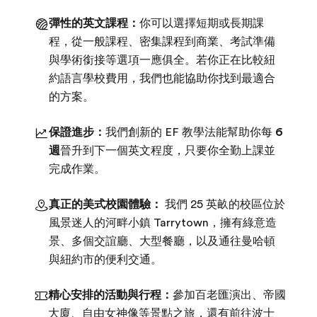
彈性的英文課程：
你可以選擇短期或長期課
程，從一般課程、密集課程到商業、考試準備
與學術銜接等選項一應俱全。若你正在比較紐
約語言學校費用，我們也能協助你找到最適合
的方案。
保證進步：
我們創新的 EF 教學法能幫助你每
6
週
晉升到下一個英文程度，只要你全勤上課並
完成作業。
真正的美式校園體驗：
我們 25 英畝的校區位於
風景迷人的河畔小鎮 Tarrytown，擁有綠意造
景、多個交誼廳、大型餐廳，以及通往曼哈頓
與紐約市的便利交通。
精心安排的活動與行程：
參加百老匯演出、帝國
大廈、自由女神像等景點之旅，還有前往波士