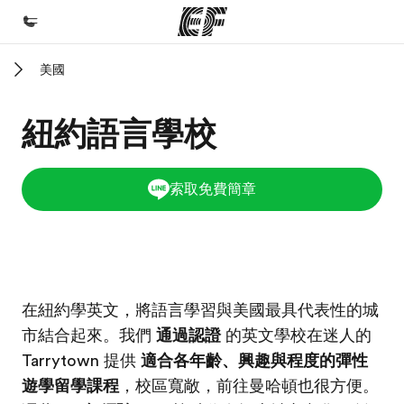
美國
首頁
歡迎來到EF
紐約語言學校
課程
查看所有EF提供的課程
索取免費簡章
辦公室
查找您附近的辦公室
關於我們
EF校區
EF校區
在紐約學英文，將語言學習與美國最具代表性的城
公司資訊
市結合起來。我們
通過認證
的英文學校在迷人的
徵才
Tarrytown 提供
適合各年齡、興趣與程度的彈性
加入我們
遊學留學課程
，校區寬敞，前往曼哈頓也很方便。