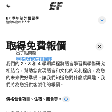
EF 學年制外語留學
首頁
適合16歲以上人士
歡迎來到EF
課程
取得免費報價
錯誤
查看所有EF提供的課程
出了點問題
聯絡我們的銷售團隊
辦公室
我們的 2、3 和 4 學期課程將語言學習與學術研究
查找您附近的辦公室
相結合，幫助您實現語言和文化的流利程度，為您
關於我們
的未來做好準備。讓我們知道您對什麼感興趣，我
們將為您提供客製化的報價。
公司資訊
徵才
價格包含項目、住宿、膳食等。
加入我們