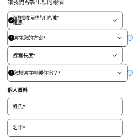
讓我們客製化您的報價
選擇您想前往的目的地
*
羅馬
選擇您的方案
*
mor
課程長度
*
您想選擇哪種住宿？
*
mor
個人資料
姓氏
*
名字
*