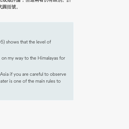
法或做評論，但這兩者仍有區別。許
代圓括號。
) shows that the level of
s) on my way to the Himalayas for
 Asia if you are careful to observe
ater is one of the main rules to