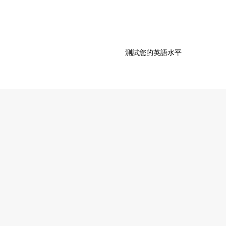
測試您的英語水平
於我們
徵才
公司資訊
加入我們