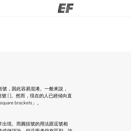
程
辦公室
關
提供的課程
查找您附近的辦公室
指的都是括號，因此容易混淆。一般來說，
指的是方括號 [ ]。然而，現在的人已經傾向直
are brackets」。
常出現。而圓括號的用法跟逗號相