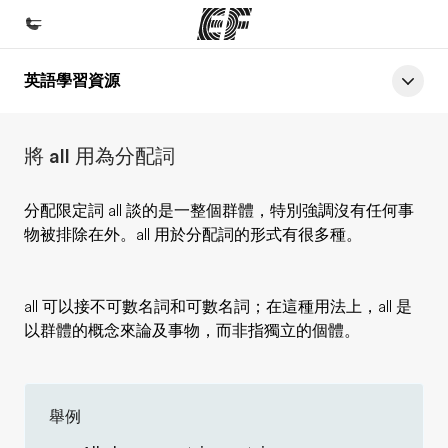
英語學習資源
首頁
歡迎來到EF
將 all 用為分配詞
課程
查看所有EF提供的課程
分配限定詞 all 談的是一整個群體，特別強調沒有任何事
物被排除在外。all 用於分配詞的形式有很多種。
辦公室
查找您附近的辦公室
all 可以接不可數名詞和可數名詞；在這種用法上，all 是
關於我們
以群體的概念來論及事物，而非指獨立的個體。
公司資訊
徵才
舉例
加入我們