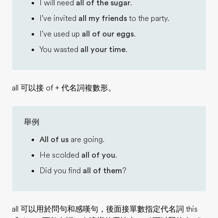
I will need
all of the sugar
.
I've invited
all my friends
to the party.
I've used up
all of our eggs
.
You wasted
all your time
.
all 可以接 of + 代名詞複數形。
舉例
All of us
are going.
He scolded
all of you
.
Did you find
all of them
?
all 可以用於問句和感嘆句，後面接單數指定代名詞 this