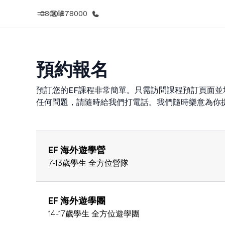
0800 878000
選單
預約報名
首頁
課
歡迎來到EF
查看所有EF
預訂您的EF課程非常簡單。只需訪問課程預訂頁面
任何問題，請隨時給我們打電話。我們隨時樂意為你
EF 海外遊學營
7-13歲學生 全方位營隊
EF 海外遊學團
14-17歲學生 全方位遊學團