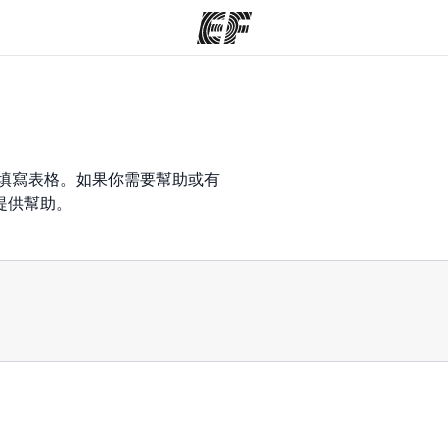
程
辦公室
關
提供的課程
查找您附近的辦公室
並填寫表格。如果你需要幫助或有
提供幫助。