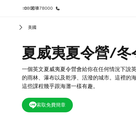
0800 878000
選單
美國
首頁
課
夏威夷夏令營/冬
歡迎來到EF
查看所有EF
一個英文夏威夷夏令營會給你在任何情況下說
的雨林、瀑布以及乾淨、活潑的城市。這裡的
這些課程幾乎跟海灘一樣有趣。
索取免費簡章