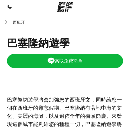
西班牙
首頁
歡迎來到EF
巴塞隆納遊學
課程
查看所有EF提供的課程
索取免費簡章
辦公室
查找您附近的辦公室
關於我們
EF校區
EF校區
巴塞隆納遊學將會加強您的西班牙文，同時給您一
公司資訊
個在西班牙的難忘假期。巴塞隆納有著地中海的文
徵才
化、美麗的海灘，以及遍佈全年的街頭節慶。來發
加入我們
現這個城市能夠給您的種種一切，巴塞隆納遊學將