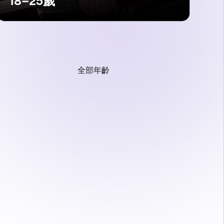
18–25歲
全部年齡