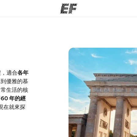
程
辦公室
關
提供的課程
查找您附近的辦公室
程，適合
各年
林到優雅的慕
日常生活的核
藉
60 年的經
現在就來探