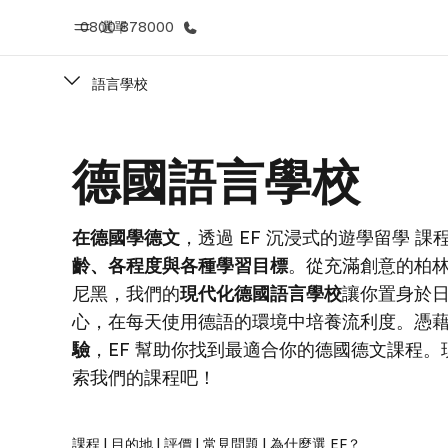
0800 878000
選單
語言學校
首頁
課
德國語言學校
歡迎來到EF
查看所有EF
在德國學德文
，透過 EF 沉浸式的遊學留學 課
齡、各程度與各種學習目標
。從充滿創意的柏
尼黑，我們的
現代化德國語言學校
讓你置身於
心，在每天使用德語的環境中培養流利度。憑
驗
，EF 幫助你找到最適合你的德國德文課程。
索我們的課程吧！
課程
|
目的地
|
評價
|
常見問題
|
為什麼選 EF？