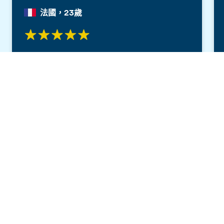
法國，23歲
老師們太棒了！真的非常出色！在這段時間
裡，我最享受的是與教授和同學一起上課和學
索取免費簡章
習。凱文尤為出色，是我遇到的最好的老師之
一。愛麗絲非常細心，確保學生理解。我喜歡
她這樣的教學態度。
EF佈萊頓：遊學留學心得分享