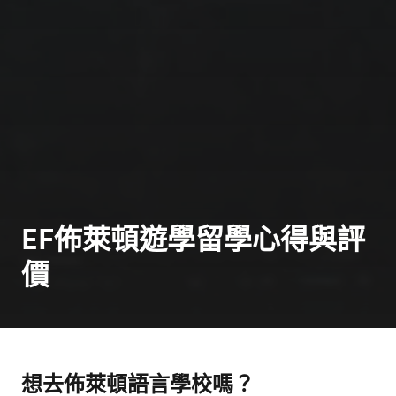
EF佈萊頓遊學留學心得與評
價
想去佈萊頓語言學校嗎？