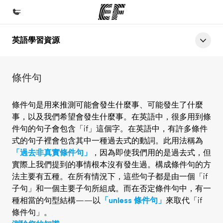
英語學習資源
首頁
歡迎來到EF
條件句
課程
查看所有EF提供的課程
條件句是用來推測可能會發生什麼事、可能發生了什麼
事，以及我們希望會發生什麼事。在英語中，很多用到條
辦公室
件句的句子會包含「if」這個字。在英語中，有許多條件
查找您附近的辦公室
式的句子裡會包含其中一種過去式的動詞。此用法稱為
「過去非真實條件句」
，因為即使我們用的是過去式，但
關於我們
實際上我們提到的事情根本沒有發生過。構成條件句的方
公司資訊
法主要有五種。在所有情況下，這些句子都是由一個「if
子句」和一個主要子句所組成。而在否定條件句中，有一
徵才
種相當的句型結構——以
「unless 條件句」
來取代「if
加入我們
條件句」。