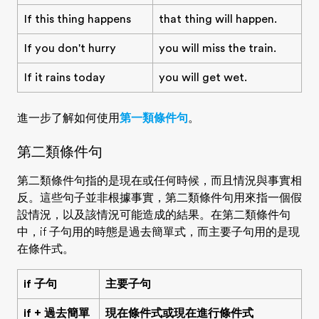
If this thing happens
that thing will happen.
If you don't hurry
you will miss the train.
If it rains today
you will get wet.
進一步了解如何使用
第一類條件句
。
第二類條件句
第二類條件句指的是
現在或任何時候
，而且情況與事實
相
反
。這些句子並非根據事實，第二類條件句用來指一個假
設情況，以及該情況可能造成的結果。在第二類條件句
中，if 子句用的時態是過去簡單式，而主要子句用的是現
在條件式。
if 子句
主要子句
if + 過去簡單
現在條件式或現在進行條件式