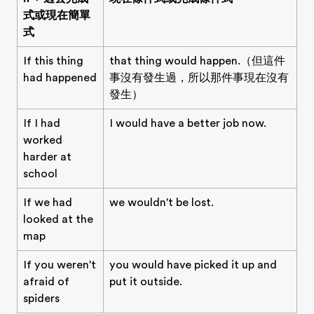
式或現在簡單
式
If this thing
that thing would happen.（但這件
had happened
事沒有發生過，所以那件事現在沒有
發生）
If I had
I would have a better job now.
worked
harder at
school
If we had
we wouldn't be lost.
looked at the
map
If you weren't
you would have picked it up and
afraid of
put it outside.
spiders