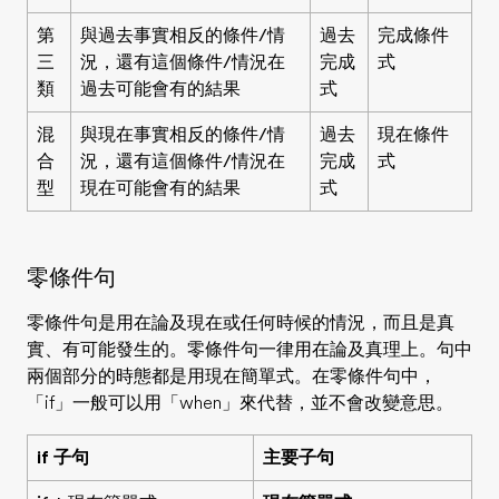
第
與過去事實相反的條件/情
過去
完成條件
三
況，還有這個條件/情況在
完成
式
類
過去可能會有的結果
式
混
與現在事實相反的條件/情
過去
現在條件
合
況，還有這個條件/情況在
完成
式
型
現在可能會有的結果
式
零條件句
零條件句是用在論及
現在或任何時候
的情況，而且是
真
實、有可能發生
的。零條件句一律用在論及真理上。句中
兩個部分的時態都是用現在簡單式。在零條件句中，
「if」一般可以用「when」來代替，並不會改變意思。
if 子句
主要子句