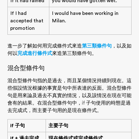
If it had rained
you would have gotten wet.
If I had
I would have been working in
accepted that
Milan.
promotion
進一步了解如何用完成條件式來造
第三類條件句
，以及如
何以
完成進行條件式
來造第三類條件句。
混合型條件句
混合型條件句指的是
過去
，而且某個情況
持續到現在
。這
些假設情況根據的事實是句中所表達的反面。混合型條件
句是用來論及過去不真實的情況，以及該情況在現在可能
會有的結果。在混合型條件句中，if 子句使用的時態是過
去完成式，而主要子句用的是現在條件式。
if 子句
主要子句
if + 過去完成
現在條件式或完成條件式