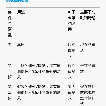
測驗您的知識
條
用法
if 子
主要子句
件
句動
動詞時態
句
詞時
類
態
型
零
真理
現在
現在簡單
簡單
式
式
第
可能的條件/情況，還有這
現在
未來簡單
一
個條件/情況可能會有的結
簡單
式
類
果
式
第
假設的條件/情況，還有這
過去
現在條件
二
個條件/情況可能會有的結
簡單
式或現在
類
果
式
進行條件
式