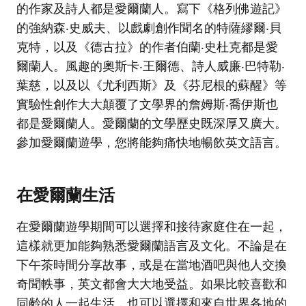
的作家及詩人都是愛爾蘭人。寫下《格列佛遊記》
的強納森‧史威夫、以戲劇創作聞名的特薩繆爾‧貝
克特，以及《德古拉》的作者伯蘭‧史杜克都是愛
爾蘭人。風趣的奧斯卡‧王爾德、詩人威廉‧巴特勒‧
葉慈，以及以《尤利西斯》及《芬尼根的蘇醒》等
實驗性創作大大顛覆了文學界的詹姆斯‧喬伊斯也
都是愛爾蘭人。愛爾蘭的文學歷史既深厚又廣大。
參加愛爾蘭遊學，您將能夠痛快地暢飲英文語言。
在愛爾蘭生活
在愛爾蘭遊學期間可以選擇和接待家庭住在一起，
這樣就更加能夠熟悉愛爾蘭語言及文化。不論是在
下午茶時間分享故事，或是在當地酒吧與他人交換
奇聞軼事，英文都會大大地受益。如果比較喜歡和
同齡的人一起生活，也可以選擇和來自世界各地的