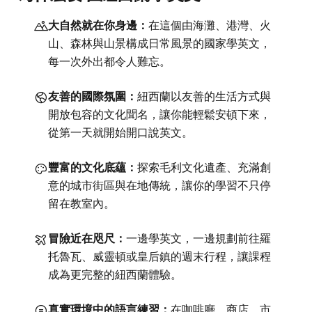
大自然就在你身邊：
在這個由海灘、港灣、火
山、森林與山景構成日常風景的國家學英文，
每一次外出都令人難忘。
友善的國際氛圍：
紐西蘭以友善的生活方式與
開放包容的文化聞名，讓你能輕鬆安頓下來，
從第一天就開始開口說英文。
豐富的文化底蘊：
探索毛利文化遺產、充滿創
意的城市街區與在地傳統，讓你的學習不只停
留在教室內。
冒險近在咫尺：
一邊學英文，一邊規劃前往羅
托魯瓦、威靈頓或皇后鎮的週末行程，讓課程
成為更完整的紐西蘭體驗。
真實環境中的語言練習：
在咖啡廳、商店、市