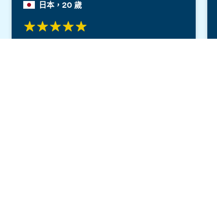
日本，20 歲
我在EF牛津遊學了三個星期。這是我生活中令
人難忘的經歷和重要的回憶。其中主要原因是
索取免費簡章
來自不同國家的多樣化學生組合。這讓我們有
機會通過與朋友的對話，在課堂和課後提升英
文能力。
EF牛津：遊學留學心得分享