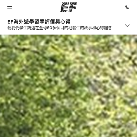
EF海外遊學留學評價與心得
聽我們學生講述在全球50多個目的地發生的故事和心得體會
首頁
課程
辦公室
關於我
徵才
們
歡迎來到EF
查看所有EF
查找您附近
加入我們
提供的課程
的辦公室
公司資訊