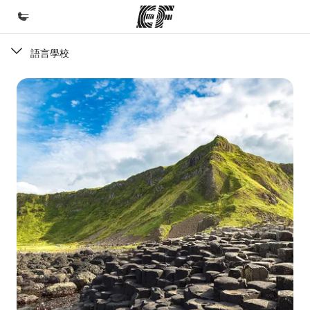
語言學校
首頁
歡迎來到EF
課程
查看所有EF提供的課程
辦公室
查找您附近的辦公室
關於我們
公司資訊
徵才
加入我們