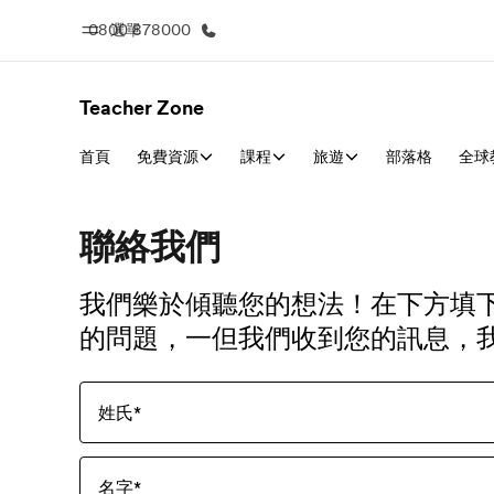
0800 878000
選單
Teacher Zone
首頁
免費資源
首頁
課程
旅遊
部落格
課
全球
歡迎來到EF
查看所有EF
聯絡我們
我們樂於傾聽您的想法！在下方填
的問題，一但我們收到您的訊息，
姓氏
*
名字
*