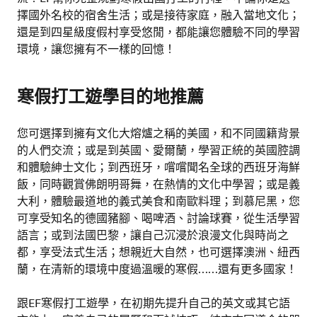
擇國外名校的宿舍生活；或是接待家庭，融入當地文化；
還是到四星級度假村享受悠閒，都能讓您體驗不同的學習
環境，讓您擁有不一樣的回憶！
寒假打工遊學目的地推薦
您可選擇到擁有文化大熔爐之稱的美國，和不同國籍背景
的人們交流；或是到英國、愛爾蘭，學習正統的英國腔調
和體驗紳士文化；到西班牙，嚐嚐聞名全球的西班牙海鮮
飯，同時觀賞佛朗明哥舞，在熱情的文化中學習；或是義
大利，體驗最道地的義式美食和南歐料理；到慕尼黑，您
可享受知名的德國豬腳、喝啤酒、討論球賽，從生活學習
語言；或到法國巴黎，讓自己沉浸於浪漫文化與時尚之
都，享受法式生活；想親近大自然，也可選擇澳洲、紐西
蘭，在清新的環境中度過溫暖的寒假……還有更多國家！
跟EF寒假打工遊學，在初期先提升自己的英文或其它語