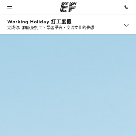
Working Holiday 打工度假
完成你出國度假打工、學習語言、交流文化的夢想
首頁
課程
辦公室
關於我
徵才
們
歡迎來到EF
查看所有EF
查找您附近
加入我們
提供的課程
的辦公室
公司資訊