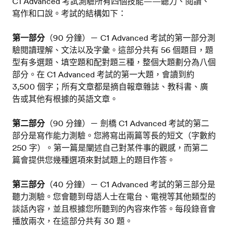
C1 Advanced 考試測驗所有四個技能——聽力、閱讀、
寫作和口說。考試的結構如下：
第一部分
（90 分鐘）－ C1 Advanced 考試的第一部分測
驗閱讀理解、文法以及字彙。這部分共有 56 個題目，題
型有多選題、填空題和配對題三種，整個大題劃分為八個
部分。在 C1 Advanced 考試的第一大題，會讀到約
3,500 個字；所有文章都是摘自報章雜誌、教科書、廣
告或其他有根據的英語文章。
第二部分
（90 分鐘）－ 劍橋 C1 Advanced 考試的第二
部分是寫作能力測驗。您將寫出兩篇等長的短文（字數約
250 字）。第一篇是闡述自己對某件事的觀感，而第二
篇會提供您幾種選項來對試題上的題目作答。
第三部分
（40 分鐘）－ C1 Advanced 考試的第三部分是
聽力測驗。您會聽到母語人士在電台、電視等其他類型的
談話內容，並且根據您所聽到的內容來作答。每段錄音會
播放兩次，在這部分共有 30 題。