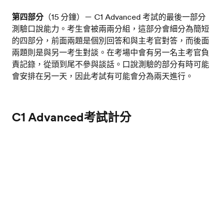
第四部分
（15 分鐘）－ C1 Advanced 考試的最後一部分
測驗口說能力。考生會被兩兩分組，這部分會細分為簡短
的四部分，前面兩題是個別回答和與主考官對答，而後面
兩題則是與另一考生對談。在考場中會有另一名主考官負
責記錄，從頭到尾不參與談話。口說測驗的部分有時可能
會安排在另一天，因此考試有可能會分為兩天進行。
C1 Advanced考試計分
自 2016 年起，所有劍橋英檢一律採用相同的分數量表；
測試您的英語水平
無論考試級別高低，都可用相同的量表來計分。CC1
AdvancedE 考試分數是介於 160 到 210 之間，總分只要
達 180 分即合格，並核發 C1 Advanced 考試證書給考
生，相應於歐洲共同語言參考標準中的 C1 級。若 C1
Advanced 考試總分達 200 以上，則核發 C2 級劍橋英檢
證書；總分在160到179之間則核發B2級證書。