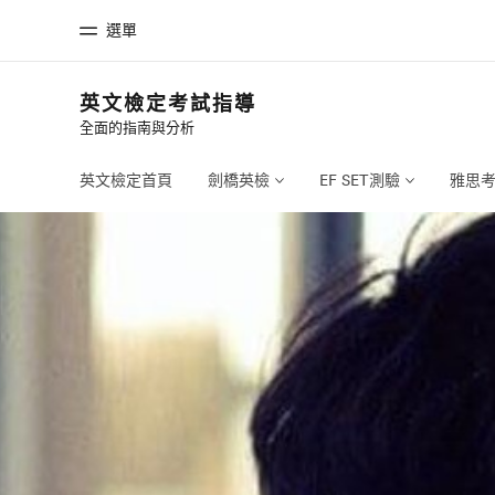
選單
英文檢定考試指導
全面的指南與分析
首頁
課
歡迎來到EF
查看所有EF
英文檢定首頁
劍橋英檢
EF SET測驗
雅思