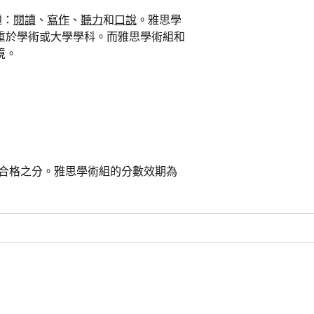
題：
閱讀
、
寫作
、
聽力
和
口說
。雅思學
重於學術或大學學科。而雅思學術組和
境。
或不合格之分。雅思學術組的分數效期為